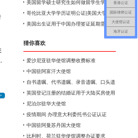
用于国内
美国留学硕士研究生如何做留学生学历认
香港公证
证获得教育部认可？
国际律师公证
哥伦比亚大学学历证明公证|美国大学毕
对
业证书公证
大使馆认证
美国出生证用于中国办理签证延期需做使
海牙认证
馆公证认证
猜你喜欢
驻
爱沙尼亚驻华使馆调整收费标准
-
中国驻阿富汗大使馆
自书遗嘱、代书遗嘱、录音遗嘱、口头遗
嘱和公证遗嘱，谁最有法律效力？
英国登记注册的结婚证用于大陆买房使用
>
怎么办理公证？
尼泊尔驻华大使馆
疫情期间 办理意大利委托书公证认证
中国驻阿曼苏丹国大使馆
比利时、荷兰驻华使馆调整办证要求